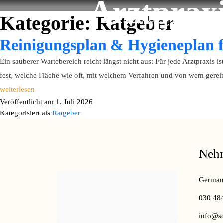
Arztprax
Kategorie:
Ratgeber
Gebäudereinigung Berlin
Reinigungsplan & Hygieneplan f
Ein sauberer Wartebereich reicht längst nicht aus: Für jede Arztpraxis i
fest, welche Fläche wie oft, mit welchem Verfahren und von wem gerein
weiterlesen
Veröffentlicht am
1. Juli 2026
Kategorisiert als
Ratgeber
Nehm
Germani
030 48
info@so