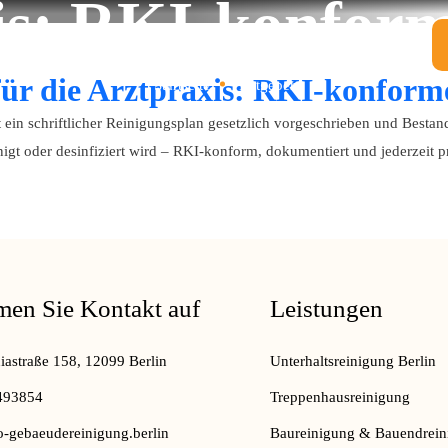
is: RKI-konform
Leistungen
Über uns
Kontakt
ür die Arztpraxis: RKI-konform
Startseite
Ratgeber
st ein schriftlicher Reinigungsplan gesetzlich vorgeschrieben und Bestan
igt oder desinfiziert wird – RKI-konform, dokumentiert und jederzeit 
en Sie Kontakt auf
Leistungen
astraße 158, 12099 Berlin
Unterhaltsreinigung Berlin
493854
Treppenhausreinigung
-gebaeudereinigung.berlin
Baureinigung & Bauendrein