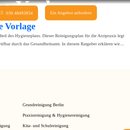
e Vorlage
Ein Angebot anfordern
030 48493854
e Vorlage
dteil des Hygieneplans. Dieser Reinigungsplan für die Arztpraxis legt
Rei
prüfbar durch das Gesundheitsamt. In diesem Ratgeber erklären wir…
&
Hy
für
die
Arz
RK
ko
Grundreinigung Berlin
Vor
Praxisreinigung & Hygienereinigung
igung
Kita- und Schulreinigung