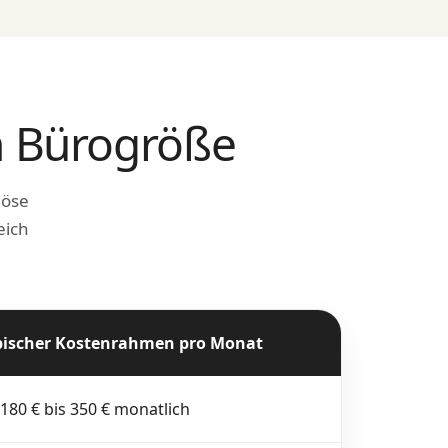
h Bürogröße
iöse
eich
pischer Kostenrahmen pro Monat
 180 € bis 350 € monatlich