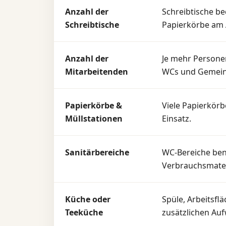
Anzahl der
Schreibtische b
Schreibtische
Papierkörbe am A
Anzahl der
Je mehr Personen
Mitarbeitenden
WCs und Gemeins
Papierkörbe &
Viele Papierkör
Müllstationen
Einsatz.
Sanitärbereiche
WC-Bereiche ben
Verbrauchsmater
Küche oder
Spüle, Arbeitsfl
Teeküche
zusätzlichen Au