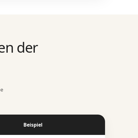
en der
ie
Beispiel